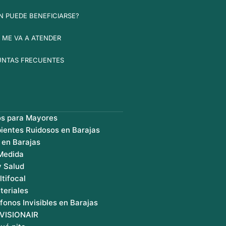
N PUEDE BENEFICIARSE?
 ME VA A ATENDER
UNTAS FRECUENTES
os para Mayores
ientes Ruidosos en Barajas
 en Barajas
 Medida
y Salud
ltifocal
teriales
fonos Invisibles en Barajas
 VISIONAIR