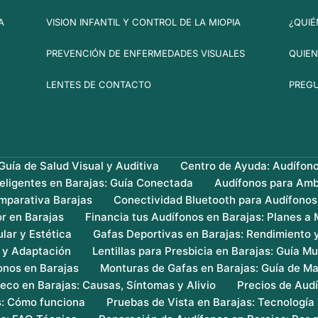
A
VISION INFANTIL Y CONTROL DE LA MIOPIA
¿QUIÉ
PREVENCIÓN DE ENFERMEDADES VISUALES
QUIEN
LENTES DE CONTACTO
PREG
uía de Salud Visual y Auditiva
Centro de Ayuda: Audífon
teligentes en Barajas: Guía Conectada
Audífonos para Amb
mparativa Barajas
Conectividad Bluetooth para Audífonos
r en Barajas
Financia tus Audífonos en Barajas: Planes a
lar y Estética
Gafas Deportivas en Barajas: Rendimiento 
s y Adaptación
Lentillas para Presbicia en Barajas: Guía Mu
onos en Barajas
Monturas de Gafas en Barajas: Guía de Ma
eco en Barajas: Causas, Síntomas y Alivio
Precios de Audí
s: Cómo funciona
Pruebas de Vista en Barajas: Tecnología