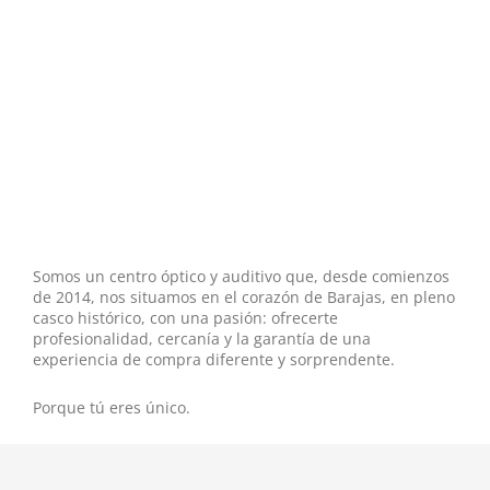
B
ú
q
s
L
Somos un centro óptico y auditivo que, desde comienzos
de 2014, nos situamos en el corazón de Barajas, en pleno
casco histórico, con una pasión: ofrecerte
profesionalidad, cercanía y la garantía de una
experiencia de compra diferente y sorprendente.
Porque tú eres único.