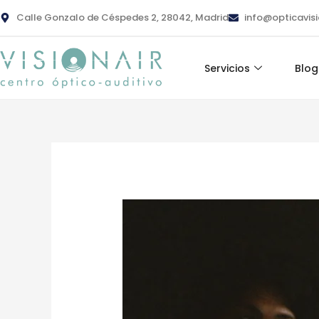
Ir
contenido
Calle Gonzalo de Céspedes 2, 28042, Madrid
info@opticavis
al
contenido
Servicios
Blog