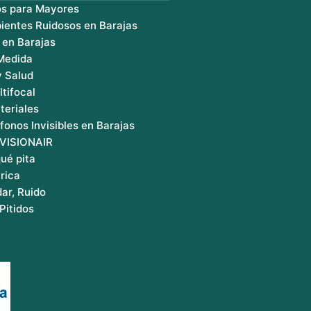
os para Mayores
ientes Ruidosos en Barajas
 en Barajas
 Medida
y Salud
ltifocal
teriales
fonos Invisibles en Barajas
 VISIONAIR
ué pita
rica
ar, Ruido
Pitidos