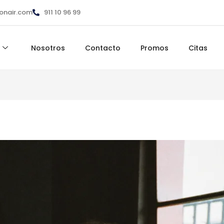
ionair.com
911 10 96 99
Nosotros
Contacto
Promos
Citas