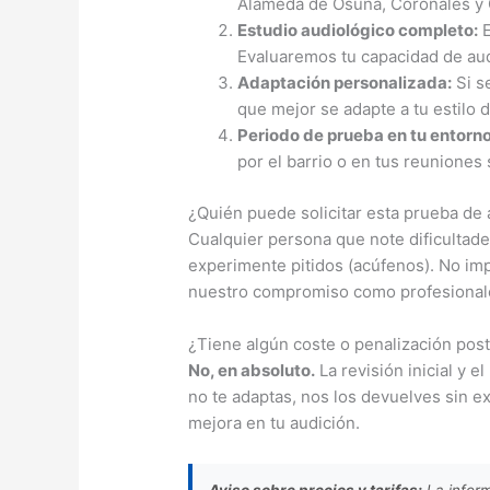
Alameda de Osuna, Coronales y 
Estudio audiológico completo:
E
Evaluaremos tu capacidad de audi
Adaptación personalizada:
Si s
que mejor se adapte a tu estilo 
Periodo de prueba en tu entorno
por el barrio o en tus reuniones s
¿Quién puede solicitar esta prueba de
Cualquier persona que note dificultade
experimente pitidos (acúfenos). No imp
nuestro compromiso como profesionales 
¿Tiene algún coste o penalización post
No, en absoluto.
La revisión inicial y 
no te adaptas, nos los devuelves sin 
mejora en tu audición.
Aviso sobre precios y tarifas:
La inform