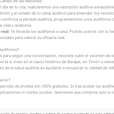
Campo de las Naciones.
l día de tu cita, realizaremos una valoración auditiva exhaustiv
ción y el estado de tu canal auditivo para entender tus necesi
e confirma la pérdida auditiva, programaremos unos audífonos d
de vida y anatomía.
 real:
Te llevarás los audífonos a casa. Podrás usarlos con tu fa
ociales para valorar su eficacia real.
 audífonos?
s para seguir una conversación, necesite subir el volumen de la
orta si vives en el casco histórico de Barajas, en Timón o vie
de la salud auditiva es ayudarte a recuperar tu calidad de vida
erior?
el periodo de prueba son 100% gratuitos. Si tras probar los aud
explicaciones ni costes ocultos. Queremos que compres solo si
ación de precios, medias y tablas de costes mostrada en este artícu