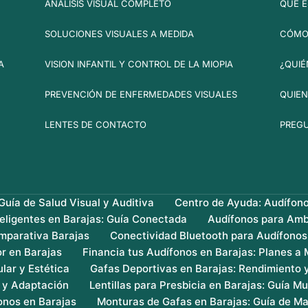
ANALISIS VISUAL COMPLETO
QUÉ E
SOLUCIONES VISUALES A MEDIDA
CÓMO 
A
VISION INFANTIL Y CONTROL DE LA MIOPIA
¿QUIÉ
PREVENCIÓN DE ENFERMEDADES VISUALES
QUIEN
LENTES DE CONTACTO
PREG
uía de Salud Visual y Auditiva
Centro de Ayuda: Audífon
teligentes en Barajas: Guía Conectada
Audífonos para Amb
mparativa Barajas
Conectividad Bluetooth para Audífonos
r en Barajas
Financia tus Audífonos en Barajas: Planes a
lar y Estética
Gafas Deportivas en Barajas: Rendimiento 
s y Adaptación
Lentillas para Presbicia en Barajas: Guía Mu
onos en Barajas
Monturas de Gafas en Barajas: Guía de Ma