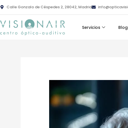
Ir
contenido
Calle Gonzalo de Céspedes 2, 28042, Madrid
info@opticavis
al
contenido
Servicios
Blog