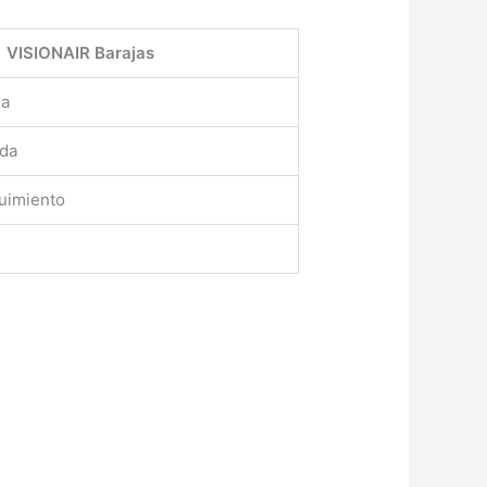
VISIONAIR Barajas
da
ada
uimiento