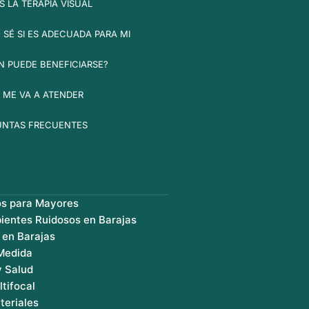
S LA TERAPIA VISUAL
SÉ SI ES ADECUADA PARA MI
N PUEDE BENEFICIARSE?
 ME VA A ATENDER
UNTAS FRECUENTES
os para Mayores
ientes Ruidosos en Barajas
 en Barajas
 Medida
y Salud
ltifocal
teriales