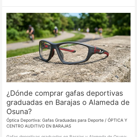
¿Dónde
comprar
gafas
deportivas
graduadas
en
Barajas
o
Alameda
de
Osuna?
¿Dónde comprar gafas deportivas
graduadas en Barajas o Alameda de
Osuna?
Óptica Deportiva: Gafas Graduadas para Deporte
/
ÓPTICA Y
CENTRO AUDITIVO EN BARAJAS
Gafas deportivas graduadas en Barajas y Alameda de Osuna: