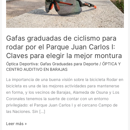
por
el
Parque
Juan
Carlos
I:
Gafas graduadas de ciclismo para
Claves
rodar por el Parque Juan Carlos I:
para
Claves para elegir la mejor montura
elegir
la
Óptica Deportiva: Gafas Graduadas para Deporte
/
ÓPTICA Y
mejor
CENTRO AUDITIVO EN BARAJAS
montura
La importancia de una buena visión sobre la bicicleta Rodar en
bicicleta es una de las mejores actividades para mantenerse
en forma, y los vecinos de Barajas, Alameda de Osuna y Los
Coronales tenemos la suerte de contar con un entorno
privilegiado: el Parque Juan Carlos I y el cercano Campo de
las Naciones. Sin […]
Leer más »