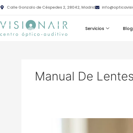
Ir
contenido
Calle Gonzalo de Céspedes 2, 28042, Madrid
info@opticavis
al
contenido
Servicios
Blog
Manual De Lentes 
¿Cómo
influye