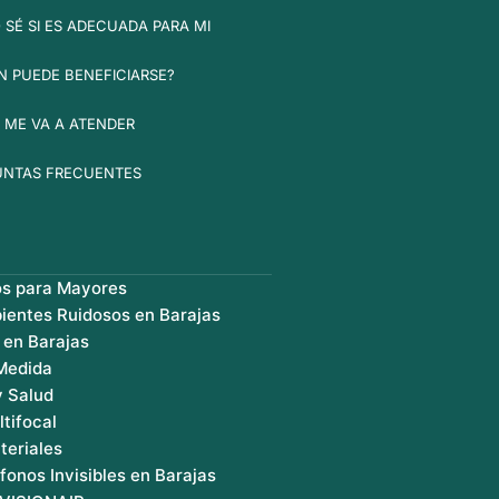
SÉ SI ES ADECUADA PARA MI
N PUEDE BENEFICIARSE?
 ME VA A ATENDER
UNTAS FRECUENTES
os para Mayores
ientes Ruidosos en Barajas
 en Barajas
 Medida
y Salud
ltifocal
teriales
fonos Invisibles en Barajas