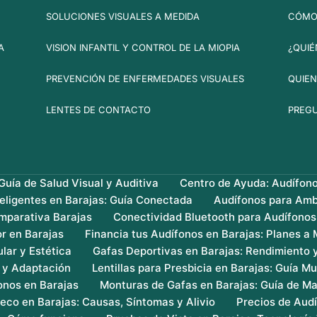
SOLUCIONES VISUALES A MEDIDA
CÓMO 
A
VISION INFANTIL Y CONTROL DE LA MIOPIA
¿QUIÉ
PREVENCIÓN DE ENFERMEDADES VISUALES
QUIEN
LENTES DE CONTACTO
PREG
uía de Salud Visual y Auditiva
Centro de Ayuda: Audífon
teligentes en Barajas: Guía Conectada
Audífonos para Amb
mparativa Barajas
Conectividad Bluetooth para Audífonos
r en Barajas
Financia tus Audífonos en Barajas: Planes a
lar y Estética
Gafas Deportivas en Barajas: Rendimiento 
s y Adaptación
Lentillas para Presbicia en Barajas: Guía Mu
onos en Barajas
Monturas de Gafas en Barajas: Guía de Ma
eco en Barajas: Causas, Síntomas y Alivio
Precios de Audí