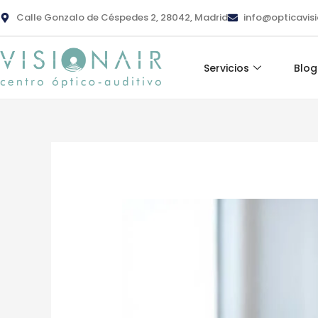
Ir
contenido
Calle Gonzalo de Céspedes 2, 28042, Madrid
info@opticavis
al
contenido
Servicios
Blog