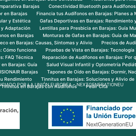
mparativa Barajas
Conectividad Bluetooth para Audífonos
r en Barajas
Financia tus Audífonos en Barajas: Planes a
lar y Estética
Gafas Deportivas en Barajas: Rendimiento 
s y Adaptación
Lentillas para Presbicia en Barajas: Guía Mu
onos en Barajas
Monturas de Gafas en Barajas: Guía de Ma
eco en Barajas: Causas, Síntomas y Alivio
Precios de Audí
s: Cómo funciona
Pruebas de Vista en Barajas: Tecnología
as: FAQ Técnica
Reparación de Audífonos en Barajas: Por q
 en Barajas: Guía
Salud Visual Infantil y Optometría Pediát
VISIONAIR Barajas
Tapones de Oído en Barajas: Dormir, Nad
 tu Rendimiento
Tinnitus en Barajas: Soluciones y Alivio de 
NCIADO POR LA UNIÓN EUROPEA – NEXTGENERATIONEU
 Tinnitus en Barajas con Audífonos
Pedir Cita