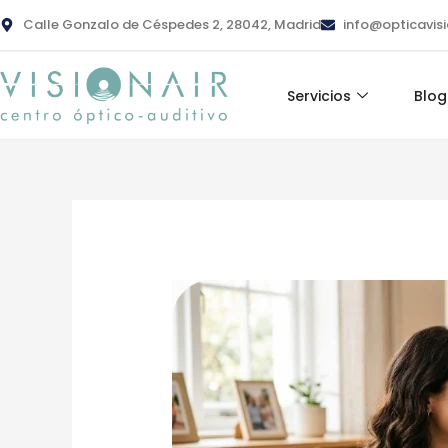
Ir
contenido
Calle Gonzalo de Céspedes 2, 28042, Madrid
info@opticavis
al
contenido
Servicios
Blog