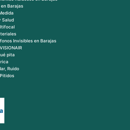
 en Barajas
 Medida
y Salud
ltifocal
teriales
fonos Invisibles en Barajas
 VISIONAIR
ué pita
rica
ar, Ruido
Pitidos