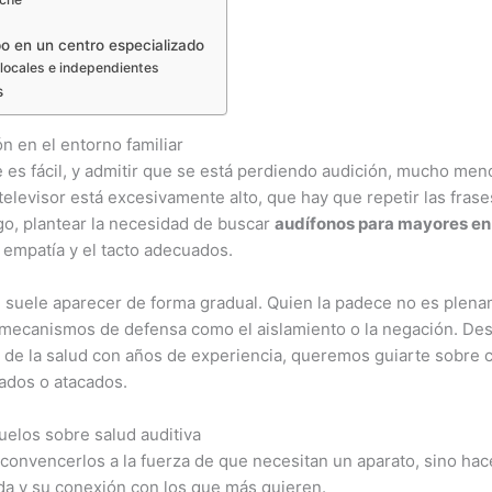
po en un centro especializado
 locales e independientes
s
ón en el entorno familiar
 es fácil, y admitir que se está perdiendo audición, mucho men
elevisor está excesivamente alto, que hay que repetir las frase
go, plantear la necesidad de buscar
audífonos para mayores en
 empatía y el tacto adecuados.
) suele aparecer de forma gradual. Quien la padece no es plen
a mecanismos de defensa como el aislamiento o la negación. D
s de la salud con años de experiencia, queremos guiarte sobre 
ados o atacados.
uelos sobre salud auditiva
 convencerlos a la fuerza de que necesitan un aparato, sino ha
da y su conexión con los que más quieren.