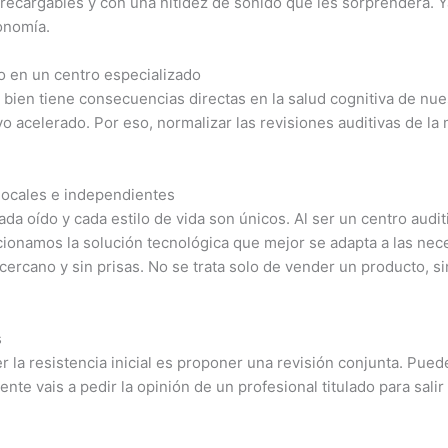
, recargables y con una nitidez de sonido que les sorprenderá. 
onomía.
o en un centro especializado
ír bien tiene consecuencias directas en la salud cognitiva de n
ivo acelerado. Por eso, normalizar las revisiones auditivas de 
 locales e independientes
 oído y cada estilo de vida son únicos. Al ser un centro audit
onamos la solución tecnológica que mejor se adapta a las neces
ercano y sin prisas. No se trata solo de vender un producto, s
s
 la resistencia inicial es proponer una revisión conjunta. Pued
ente vais a pedir la opinión de un profesional titulado para sal