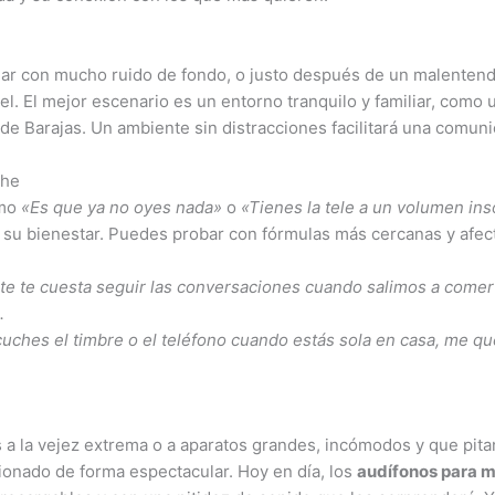
iliar con mucho ruido de fondo, o justo después de un malenten
piel. El mejor escenario es un entorno tranquilo y familiar, com
de Barajas. Un ambiente sin distracciones facilitará una comunic
che
omo
«Es que ya no oyes nada»
o
«Tienes la tele a un volumen in
 su bienestar. Puedes probar con fórmulas más cercanas y afec
e te cuesta seguir las conversaciones cuando salimos a comer
.
hes el timbre o el teléfono cuando estás sola en casa, me que
a la vejez extrema o a aparatos grandes, incómodos y que pit
cionado de forma espectacular. Hoy en día, los
audífonos para 