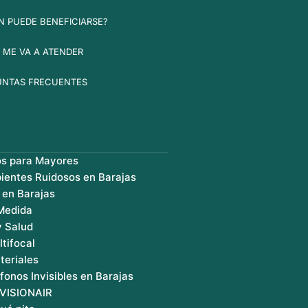
N PUEDE BENEFICIARSE?
 ME VA A ATENDER
UNTAS FRECUENTES
os para Mayores
ientes Ruidosos en Barajas
 en Barajas
 Medida
y Salud
ltifocal
teriales
fonos Invisibles en Barajas
 VISIONAIR