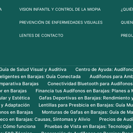
A
VISION INFANTIL Y CONTROL DE LA MIOPIA
¿QUIÉ
PREVENCIÓN DE ENFERMEDADES VISUALES
QUIEN
LENTES DE CONTACTO
PREG
uía de Salud Visual y Auditiva
Centro de Ayuda: Audífon
teligentes en Barajas: Guía Conectada
Audífonos para Amb
mparativa Barajas
Conectividad Bluetooth para Audífonos
r en Barajas
Financia tus Audífonos en Barajas: Planes a
lar y Estética
Gafas Deportivas en Barajas: Rendimiento 
s y Adaptación
Lentillas para Presbicia en Barajas: Guía Mu
onos en Barajas
Monturas de Gafas en Barajas: Guía de Ma
eco en Barajas: Causas, Síntomas y Alivio
Precios de Audí
s: Cómo funciona
Pruebas de Vista en Barajas: Tecnología