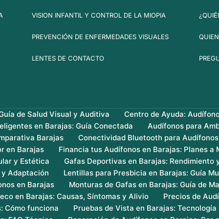
A
VISION INFANTIL Y CONTROL DE LA MIOPIA
¿QUIÉ
PREVENCIÓN DE ENFERMEDADES VISUALES
QUIEN
LENTES DE CONTACTO
PREG
uía de Salud Visual y Auditiva
Centro de Ayuda: Audífon
teligentes en Barajas: Guía Conectada
Audífonos para Amb
mparativa Barajas
Conectividad Bluetooth para Audífonos
r en Barajas
Financia tus Audífonos en Barajas: Planes a
lar y Estética
Gafas Deportivas en Barajas: Rendimiento 
s y Adaptación
Lentillas para Presbicia en Barajas: Guía Mu
onos en Barajas
Monturas de Gafas en Barajas: Guía de Ma
eco en Barajas: Causas, Síntomas y Alivio
Precios de Audí
s: Cómo funciona
Pruebas de Vista en Barajas: Tecnología