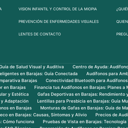
A
VISION INFANTIL Y CONTROL DE LA MIOPIA
¿QUIÉ
PREVENCIÓN DE ENFERMEDADES VISUALES
QUIEN
LENTES DE CONTACTO
PREG
uía de Salud Visual y Auditiva
Centro de Ayuda: Audífon
teligentes en Barajas: Guía Conectada
Audífonos para Amb
mparativa Barajas
Conectividad Bluetooth para Audífonos
r en Barajas
Financia tus Audífonos en Barajas: Planes a
lar y Estética
Gafas Deportivas en Barajas: Rendimiento 
s y Adaptación
Lentillas para Presbicia en Barajas: Guía Mu
onos en Barajas
Monturas de Gafas en Barajas: Guía de Ma
eco en Barajas: Causas, Síntomas y Alivio
Precios de Audí
s: Cómo funciona
Pruebas de Vista en Barajas: Tecnología