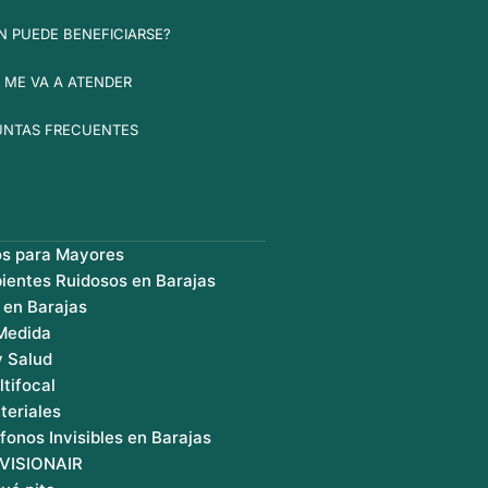
N PUEDE BENEFICIARSE?
 ME VA A ATENDER
UNTAS FRECUENTES
os para Mayores
ientes Ruidosos en Barajas
 en Barajas
 Medida
y Salud
ltifocal
teriales
fonos Invisibles en Barajas
 VISIONAIR