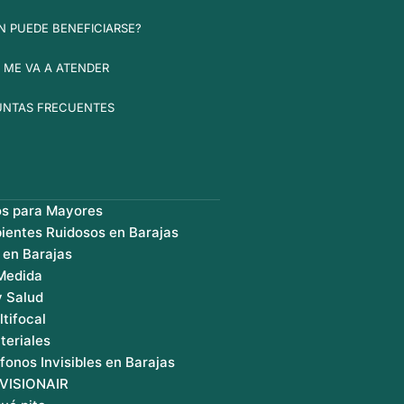
N PUEDE BENEFICIARSE?
 ME VA A ATENDER
UNTAS FRECUENTES
os para Mayores
ientes Ruidosos en Barajas
 en Barajas
 Medida
y Salud
ltifocal
teriales
fonos Invisibles en Barajas
 VISIONAIR