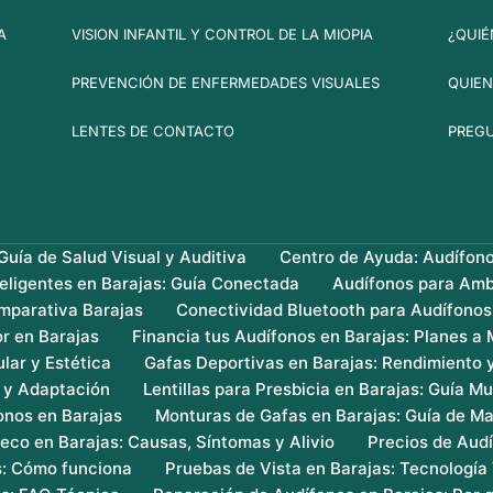
A
VISION INFANTIL Y CONTROL DE LA MIOPIA
¿QUIÉ
PREVENCIÓN DE ENFERMEDADES VISUALES
QUIEN
LENTES DE CONTACTO
PREG
uía de Salud Visual y Auditiva
Centro de Ayuda: Audífon
teligentes en Barajas: Guía Conectada
Audífonos para Amb
mparativa Barajas
Conectividad Bluetooth para Audífonos
r en Barajas
Financia tus Audífonos en Barajas: Planes a
lar y Estética
Gafas Deportivas en Barajas: Rendimiento 
s y Adaptación
Lentillas para Presbicia en Barajas: Guía Mu
onos en Barajas
Monturas de Gafas en Barajas: Guía de Ma
eco en Barajas: Causas, Síntomas y Alivio
Precios de Audí
s: Cómo funciona
Pruebas de Vista en Barajas: Tecnología