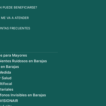
N PUEDE BENEFICIARSE?
 ME VA A ATENDER
UNTAS FRECUENTES
os para Mayores
ientes Ruidosos en Barajas
 en Barajas
 Medida
y Salud
ltifocal
teriales
fonos Invisibles en Barajas
 VISIONAIR