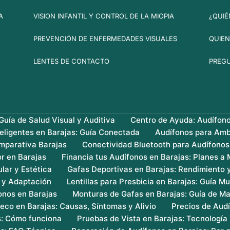
A
VISION INFANTIL Y CONTROL DE LA MIOPIA
¿QUIÉ
PREVENCIÓN DE ENFERMEDADES VISUALES
QUIEN
LENTES DE CONTACTO
PREG
uía de Salud Visual y Auditiva
Centro de Ayuda: Audífon
teligentes en Barajas: Guía Conectada
Audífonos para Amb
mparativa Barajas
Conectividad Bluetooth para Audífonos
r en Barajas
Financia tus Audífonos en Barajas: Planes a
lar y Estética
Gafas Deportivas en Barajas: Rendimiento 
s y Adaptación
Lentillas para Presbicia en Barajas: Guía Mu
onos en Barajas
Monturas de Gafas en Barajas: Guía de Ma
eco en Barajas: Causas, Síntomas y Alivio
Precios de Audí
s: Cómo funciona
Pruebas de Vista en Barajas: Tecnología