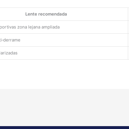
Lente recomendada
portivas zona lejana ampliada
ti‑derrame
larizadas