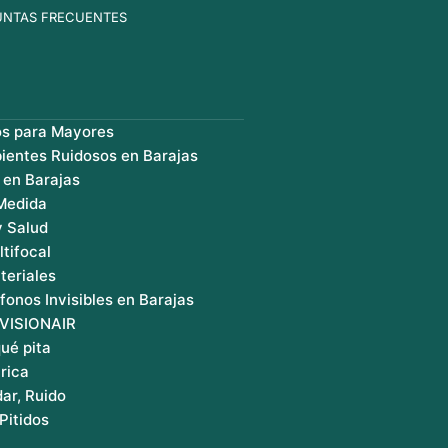
UNTAS FRECUENTES
os para Mayores
ientes Ruidosos en Barajas
 en Barajas
 Medida
y Salud
ltifocal
teriales
fonos Invisibles en Barajas
 VISIONAIR
ué pita
rica
ar, Ruido
Pitidos