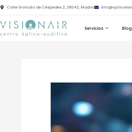
Ir
contenido
Calle Gonzalo de Céspedes 2, 28042, Madrid
info@opticavis
al
contenido
Servicios
Blog