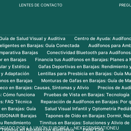
LENTES DE CONTACTO
PREG
uía de Salud Visual y Auditiva
Centro de Ayuda: Audífon
teligentes en Barajas: Guía Conectada
Audífonos para Amb
mparativa Barajas
Conectividad Bluetooth para Audífonos
r en Barajas
Financia tus Audífonos en Barajas: Planes a
lar y Estética
Gafas Deportivas en Barajas: Rendimiento 
s y Adaptación
Lentillas para Presbicia en Barajas: Guía Mu
onos en Barajas
Monturas de Gafas en Barajas: Guía de Ma
eco en Barajas: Causas, Síntomas y Alivio
Precios de Audí
s: Cómo funciona
Pruebas de Vista en Barajas: Tecnología
as: FAQ Técnica
Reparación de Audífonos en Barajas: Por q
 en Barajas: Guía
Salud Visual Infantil y Optometría Pediát
VISIONAIR Barajas
Tapones de Oído en Barajas: Dormir, Nad
 tu Rendimiento
Tinnitus en Barajas: Soluciones y Alivio de 
NCIADO POR LA UNIÓN EUROPEA – NEXTGENERATIONEU
 Tinnitus en Barajas con Audífonos
Pedir Cita