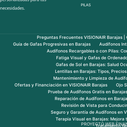
PILAS
necesidades.
Preguntas Frecuentes VISIONAIR Barajas | G
Guía de Gafas Progresivas en Barajas
Audífonos In
Audífonos Recargables o con Pilas: Co
Fatiga Visual y Gafas de Ordenado
Gafas de Sol en Barajas: Salud Ocu
Lentillas en Barajas: Tipos, Precio
Mantenimiento y Limpieza de Audíf
Ofertas y Financiación en VISIONAIR Barajas
Ojo S
Prueba de Audífonos Gratis en Baraja
Reparación de Audífonos en Baraj
Revisión de Vista para Conducir
Seguro y Garantía de Audífonos en 
Terapia Visual en Barajas: Mejora
PROYECTO WEB FINA
Tratamiento de