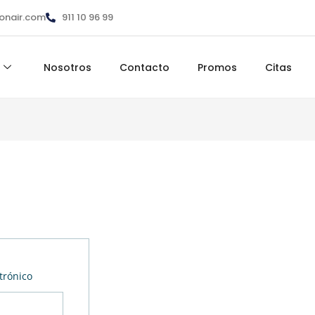
ionair.com
911 10 96 99
Nosotros
Contacto
Promos
Citas
trónico