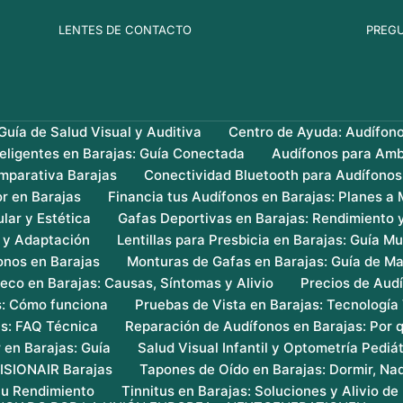
LENTES DE CONTACTO
PREG
uía de Salud Visual y Auditiva
Centro de Ayuda: Audífon
teligentes en Barajas: Guía Conectada
Audífonos para Amb
mparativa Barajas
Conectividad Bluetooth para Audífonos
r en Barajas
Financia tus Audífonos en Barajas: Planes a
lar y Estética
Gafas Deportivas en Barajas: Rendimiento 
s y Adaptación
Lentillas para Presbicia en Barajas: Guía Mu
onos en Barajas
Monturas de Gafas en Barajas: Guía de Ma
eco en Barajas: Causas, Síntomas y Alivio
Precios de Audí
s: Cómo funciona
Pruebas de Vista en Barajas: Tecnología
as: FAQ Técnica
Reparación de Audífonos en Barajas: Por q
 en Barajas: Guía
Salud Visual Infantil y Optometría Pediát
VISIONAIR Barajas
Tapones de Oído en Barajas: Dormir, Nad
 tu Rendimiento
Tinnitus en Barajas: Soluciones y Alivio de 