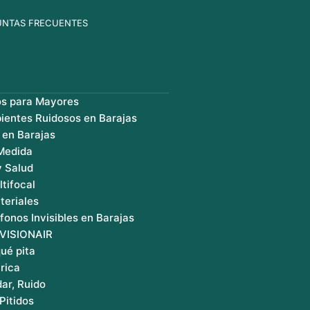
UNTAS FRECUENTES
os para Mayores
ientes Ruidosos en Barajas
 en Barajas
 Medida
y Salud
ltifocal
teriales
fonos Invisibles en Barajas
 VISIONAIR
ué pita
rica
ar, Ruido
Pitidos