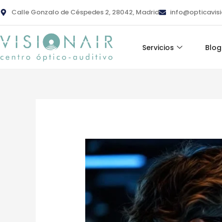
Ir
contenido
Calle Gonzalo de Céspedes 2, 28042, Madrid
info@opticavis
al
contenido
Servicios
Blog