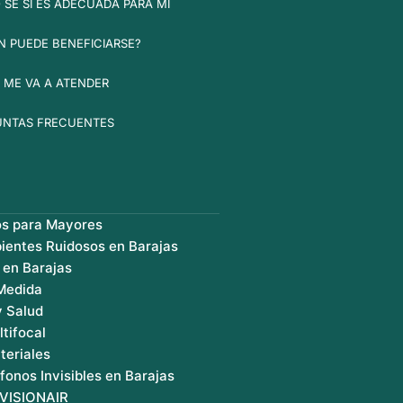
SÉ SI ES ADECUADA PARA MI
N PUEDE BENEFICIARSE?
 ME VA A ATENDER
UNTAS FRECUENTES
os para Mayores
ientes Ruidosos en Barajas
 en Barajas
 Medida
y Salud
ltifocal
teriales
fonos Invisibles en Barajas
 VISIONAIR