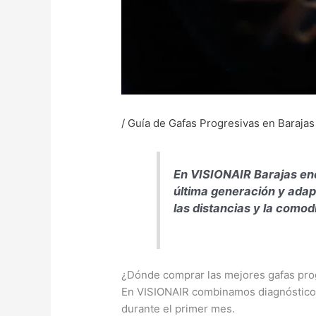
/
Guía de Gafas Progresivas en Barajas
En VISIONAIR Barajas enc
última generación y adapt
las distancias y la como
¿Dónde comprar las mejores gafas pro
En VISIONAIR combinamos diagnóstico p
durante el primer mes.