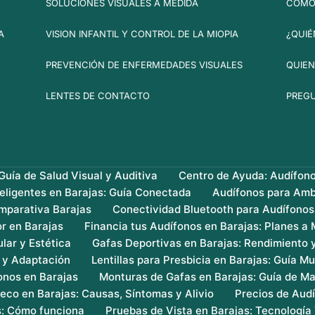
SOLUCIONES VISUALES A MEDIDA
CÓMO 
A
VISION INFANTIL Y CONTROL DE LA MIOPIA
¿QUIÉ
PREVENCIÓN DE ENFERMEDADES VISUALES
QUIEN
LENTES DE CONTACTO
PREG
uía de Salud Visual y Auditiva
Centro de Ayuda: Audífon
teligentes en Barajas: Guía Conectada
Audífonos para Amb
mparativa Barajas
Conectividad Bluetooth para Audífonos
r en Barajas
Financia tus Audífonos en Barajas: Planes a
lar y Estética
Gafas Deportivas en Barajas: Rendimiento 
s y Adaptación
Lentillas para Presbicia en Barajas: Guía Mu
onos en Barajas
Monturas de Gafas en Barajas: Guía de Ma
eco en Barajas: Causas, Síntomas y Alivio
Precios de Audí
s: Cómo funciona
Pruebas de Vista en Barajas: Tecnología